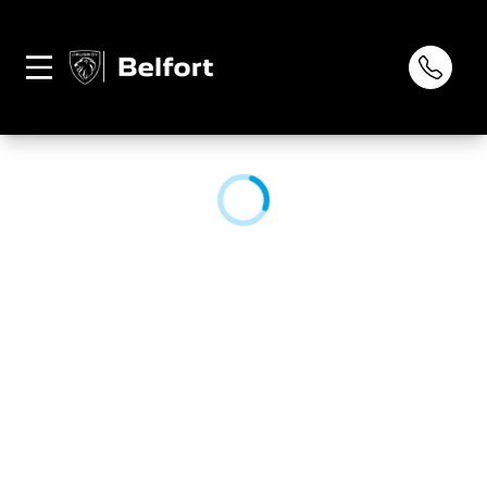
Página não
0
encontrada
CONHEÇA NOSSA LOJA: