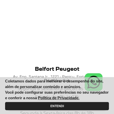
Belfort Peugeot
Av. Eng. Santana Jr., 1221 - Papicu, Fortaleza - CE
Pós-Vendas
Coletamos dados para melhorar o desempenho do site,
além de personalizar conteúdo e anúncios.
Segunda à Sexta-feira das 8h ás 17h30
Você pode configurar suas preferências no seu navegador
Sábado das 8h às 12h
e conferir a nossa
Política de Privacidade.
Vendas
ENTENDI
Segunda à Sexta-feira das 8h ás 18h