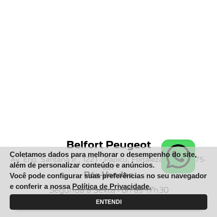
Belfort Peugeot
Coletamos dados para melhorar o desempenho do site,
Av. Eng. Santana Jr., 1221 - Papicu, Fortaleza - CE, 60175-
além de personalizar conteúdo e anúncios.
657
Pós-Vendas
Você pode configurar suas preferências no seu navegador
e conferir a nossa
Política de Privacidade.
Segunda à Sexta - 8h ás 17h30
ENTENDI
Sábado - 8h às 12h