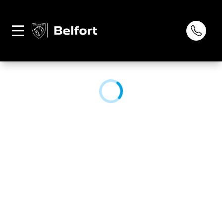
Página não
0
encontrada
CONHEÇA NOSSA LOJA: